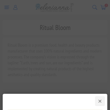
0
Ritual Bloom
Ritual Bloom is a premium food, health and beauty products
manufacturer that uses 100% natural ingredients and modern
processes. The company’s vision is expressed through the
tagline: “Earth, trees and sun, are our ingredients” and is
implemented by creating natural products of the highest
aesthetics and quality standards.
Categorías