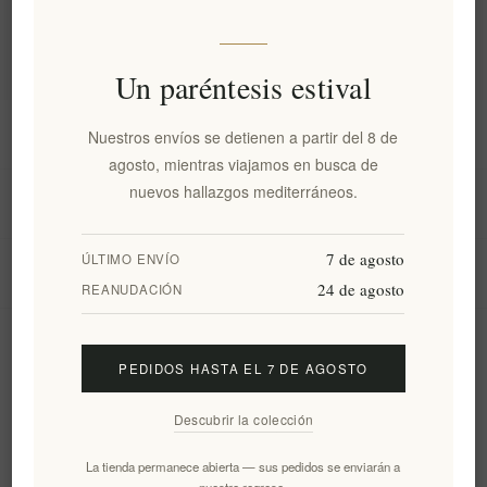
Etiquetas populares
Un paréntesis estival
Información
Nuestros envíos se detienen a partir del 8 de
agosto, mientras viajamos en busca de
nuevos hallazgos mediterráneos.
Mi cuenta
7 de agosto
ÚLTIMO ENVÍO
Servicio al cliente
24 de agosto
REANUDACIÓN
Boletín
PEDIDOS HASTA EL 7 DE AGOSTO
Descubrir la colección
Suscribirse
Desuscribirse
La tienda permanece abierta — sus pedidos se enviarán a
nuestro regreso.