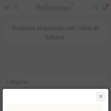
0
Productos etiquetados con ' rollos de
baklava '
Categorías
Etiquetas populares