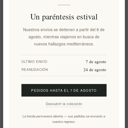
Información
Un paréntesis estival
Nuestros envíos se detienen a partir del 8 de
Mi cuenta
agosto, mientras viajamos en busca de
nuevos hallazgos mediterráneos.
Servicio al cliente
7 de agosto
ÚLTIMO ENVÍO
24 de agosto
Boletín
REANUDACIÓN
PEDIDOS HASTA EL 7 DE AGOSTO
Suscribirse
Desuscribirse
Descubrir la colección
Siguenos
La tienda permanece abierta — sus pedidos se enviarán a
nuestro regreso.