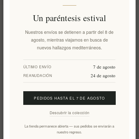
Información
Un paréntesis estival
Nuestros envíos se detienen a partir del 8 de
Mi cuenta
agosto, mientras viajamos en busca de
nuevos hallazgos mediterráneos.
Servicio al cliente
7 de agosto
ÚLTIMO ENVÍO
24 de agosto
Boletín
REANUDACIÓN
PEDIDOS HASTA EL 7 DE AGOSTO
Suscribirse
Desuscribirse
Descubrir la colección
Siguenos
La tienda permanece abierta — sus pedidos se enviarán a
nuestro regreso.