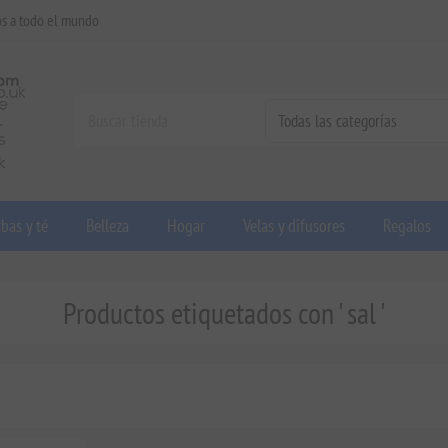
os a todo el mundo
bas y té
Belleza
Hogar
Velas y difusores
Regalos
Productos etiquetados con ' sal '