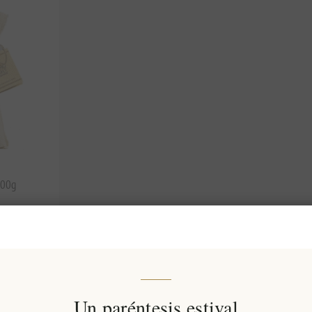
400g
s)
Un paréntesis estival