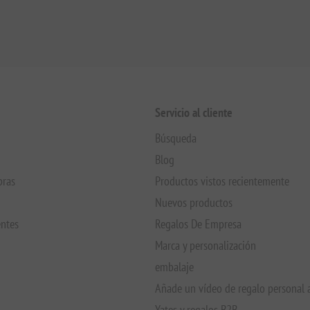
Servicio al cliente
Búsqueda
Blog
pras
Productos vistos recientemente
Nuevos productos
entes
Regalos De Empresa
Marca y personalización
embalaje
Añade un vídeo de regalo personal 
Yates y regalos B2B