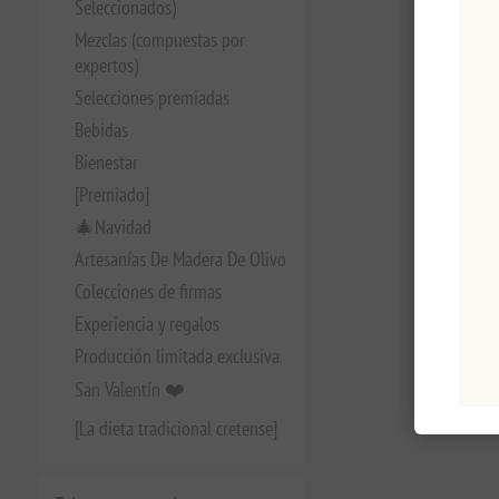
Seleccionados)
Mezclas (compuestas por
expertos)
Selecciones premiadas
Bebidas
Bienestar
[Premiado]
🎄Navidad
Artesanías De Madera De Olivo
Colecciones de firmas
Experiencia y regalos
Producción limitada exclusiva
San Valentín ❤️
[La dieta tradicional cretense]