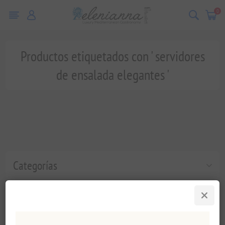
0
Productos etiquetados con ' servidores
de ensalada elegantes '
Categorías
Etiquetas populares