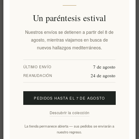
Información
Un paréntesis estival
Nuestros envíos se detienen a partir del 8 de
Mi cuenta
agosto, mientras viajamos en busca de
nuevos hallazgos mediterráneos.
Servicio al cliente
7 de agosto
ÚLTIMO ENVÍO
24 de agosto
Boletín
REANUDACIÓN
PEDIDOS HASTA EL 7 DE AGOSTO
Suscribirse
Desuscribirse
Descubrir la colección
Siguenos
La tienda permanece abierta — sus pedidos se enviarán a
nuestro regreso.