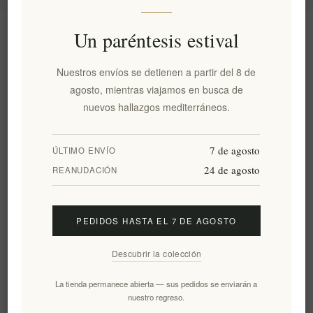
Información
Un paréntesis estival
Nuestros envíos se detienen a partir del 8 de
Mi cuenta
agosto, mientras viajamos en busca de
nuevos hallazgos mediterráneos.
Servicio al cliente
7 de agosto
ÚLTIMO ENVÍO
24 de agosto
Boletín
REANUDACIÓN
PEDIDOS HASTA EL 7 DE AGOSTO
Suscribirse
Desuscribirse
Descubrir la colección
Siguenos
La tienda permanece abierta — sus pedidos se enviarán a
nuestro regreso.