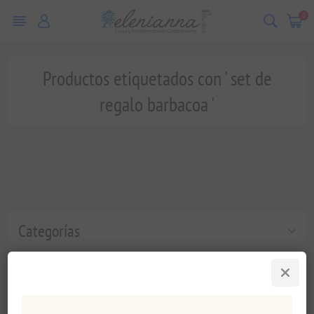
0
Productos etiquetados con ' set de
regalo barbacoa '
Categorías
Etiquetas populares