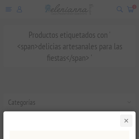
0
Productos etiquetados con '
<span>delicias artesanales para las
fiestas</span> '
Categorías
Etiquetas populares