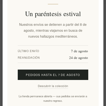
Información
Un paréntesis estival
Nuestros envíos se detienen a partir del 8 de
Mi cuenta
agosto, mientras viajamos en busca de
nuevos hallazgos mediterráneos.
Servicio al cliente
7 de agosto
ÚLTIMO ENVÍO
24 de agosto
Boletín
REANUDACIÓN
PEDIDOS HASTA EL 7 DE AGOSTO
Suscribirse
Desuscribirse
Descubrir la colección
Siguenos
La tienda permanece abierta — sus pedidos se enviarán a
nuestro regreso.