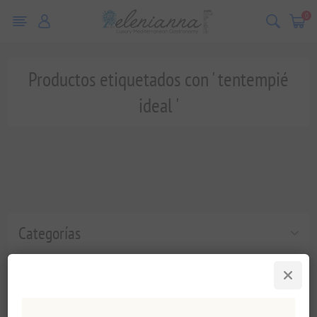
0
Productos etiquetados con ' tentempié
ideal '
Categorías
Etiquetas populares