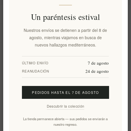
Información
Un paréntesis estival
Nuestros envíos se detienen a partir del 8 de
Mi cuenta
agosto, mientras viajamos en busca de
nuevos hallazgos mediterráneos.
Servicio al cliente
7 de agosto
ÚLTIMO ENVÍO
24 de agosto
Boletín
REANUDACIÓN
PEDIDOS HASTA EL 7 DE AGOSTO
Suscribirse
Desuscribirse
Descubrir la colección
Siguenos
La tienda permanece abierta — sus pedidos se enviarán a
nuestro regreso.