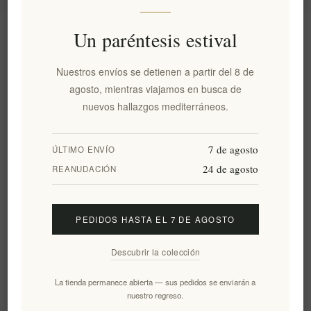
Información
Un paréntesis estival
Nuestros envíos se detienen a partir del 8 de
Mi cuenta
agosto, mientras viajamos en busca de
nuevos hallazgos mediterráneos.
Servicio al cliente
7 de agosto
ÚLTIMO ENVÍO
24 de agosto
Boletín
REANUDACIÓN
PEDIDOS HASTA EL 7 DE AGOSTO
Suscribirse
Desuscribirse
Descubrir la colección
Siguenos
La tienda permanece abierta — sus pedidos se enviarán a
nuestro regreso.