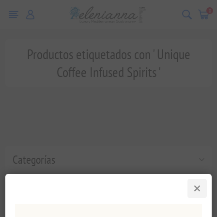
0
Productos etiquetados con ' Unique
Coffee Infused Spirits '
Categorías
Etiquetas populares