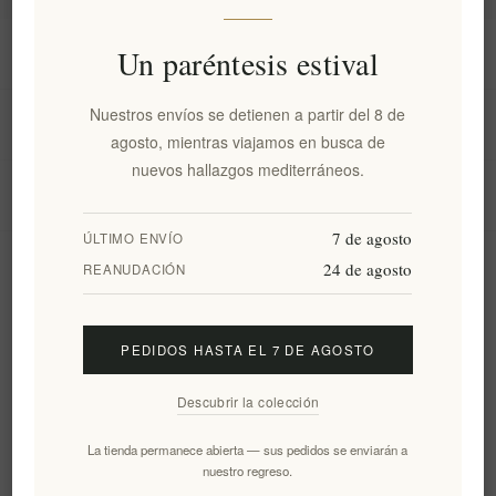
Información
Un paréntesis estival
Nuestros envíos se detienen a partir del 8 de
Mi cuenta
agosto, mientras viajamos en busca de
nuevos hallazgos mediterráneos.
Servicio al cliente
7 de agosto
ÚLTIMO ENVÍO
24 de agosto
Boletín
REANUDACIÓN
PEDIDOS HASTA EL 7 DE AGOSTO
Suscribirse
Desuscribirse
Descubrir la colección
Siguenos
La tienda permanece abierta — sus pedidos se enviarán a
nuestro regreso.