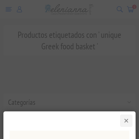
0
Productos etiquetados con ' unique
Greek food basket '
Categorías
Etiquetas populares