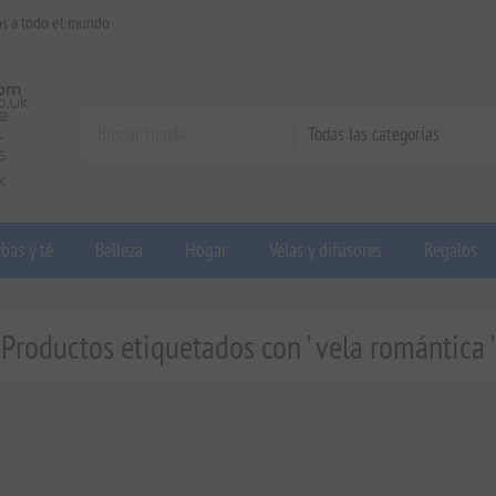
os a todo el mundo
bas y té
Belleza
Hogar
Velas y difusores
Regalos
Productos etiquetados con ' vela romántica '