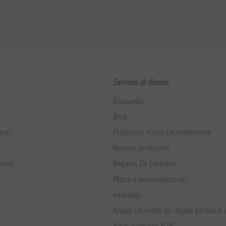
Servicio al cliente
Búsqueda
Blog
pras
Productos vistos recientemente
Nuevos productos
entes
Regalos De Empresa
Marca y personalización
embalaje
Añade un vídeo de regalo personal 
Yates y regalos B2B