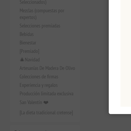
Seleccionados)
Mezclas (compuestas por
expertos)
Selecciones premiadas
Bebidas
Bienestar
[Premiado]
🎄Navidad
Artesanías De Madera De Olivo
Colecciones de firmas
Experiencia y regalos
Producción limitada exclusiva
San Valentín ❤️
[La dieta tradicional cretense]