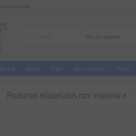
os a todo el mundo
bas y té
Belleza
Hogar
Velas y difusores
Regalos
Productos etiquetados con ' vitamina e '