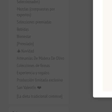
Seleccionados)
Mezclas (compuestas por
expertos)
Selecciones premiadas
Bebidas
Bienestar
[Premiado]
🎄Navidad
Artesanías De Madera De Olivo
Colecciones de firmas
Experiencia y regalos
Producción limitada exclusiva
San Valentín ❤️
[La dieta tradicional cretense]