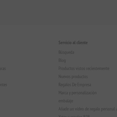
Servicio al cliente
Búsqueda
Blog
pras
Productos vistos recientemente
Nuevos productos
entes
Regalos De Empresa
Marca y personalización
embalaje
Añade un vídeo de regalo personal 
Yates y regalos B2B