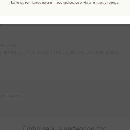
La tienda permanece abierta — sus pedidos se enviarán a nuestro regreso.
ki
rba verde.
na fresca y cítricos frescos. La baja acidez crea un regusto picante.
o de cumpleaños
Combina a la perfección con