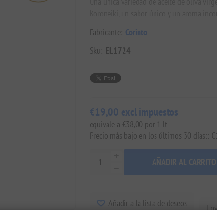
Una única variedad de aceite de oliva virge
Koroneiki, un sabor único y un aroma inco
Fabricante:
Corinto
Sku:
EL1724
€19,00 excl impuestos
equivale a €38,00 por 1 lt
Precio más bajo en los últimos 30 días:: 
AÑADIR AL CARRITO
Añadir a la lista de deseos
Env