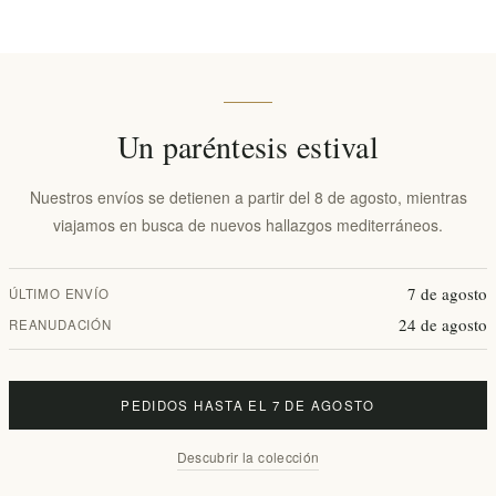
Disponibilidad:
En stock
Fecha de entrega:
2-8 días
Un paréntesis estival
isión general
especificaciones
Comentarios
Contácten
Nuestros envíos se detienen a partir del 8 de agosto, mientras
viajamos en busca de nuevos hallazgos mediterráneos.
ite de oliva corriente, es fruto del amor. Se produce a partir de aceitu
7 de agosto
ÚLTIMO ENVÍO
a preservar al máximo sus impresionantes propiedades. De este modo, el 
24 de agosto
REANUDACIÓN
s para la salud.
PEDIDOS HASTA EL 7 DE AGOSTO
n la cocina y en los acabados, haciendo que cada plato despegue delicio
Descubrir la colección
 gourmet más complejas. Ensaladas, pescados a la plancha, recetas con ave
!