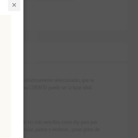
os
nas Koroneiki cuidadosamente seleccionadas, que se
aceite de oliva CORINTO puede ser la base ideal
samente: desde los más sencillos, como dip para pan
s o carnes rojas, pastas y verduras... ¡unas gotas de