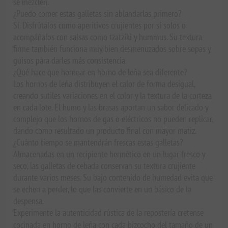
se mezclen.
¿Puedo comer estas galletas sin ablandarlas primero?
Sí. Disfrútalos como aperitivos crujientes por sí solos o
acompáñalos con salsas como tzatziki y hummus. Su textura
firme también funciona muy bien desmenuzados sobre sopas y
guisos para darles más consistencia.
¿Qué hace que hornear en horno de leña sea diferente?
Los hornos de leña distribuyen el calor de forma desigual,
creando sutiles variaciones en el color y la textura de la corteza
en cada lote. El humo y las brasas aportan un sabor delicado y
complejo que los hornos de gas o eléctricos no pueden replicar,
dando como resultado un producto final con mayor matiz.
¿Cuánto tiempo se mantendrán frescas estas galletas?
Almacenadas en un recipiente hermético en un lugar fresco y
seco, las galletas de cebada conservan su textura crujiente
durante varios meses. Su bajo contenido de humedad evita que
se echen a perder, lo que las convierte en un básico de la
despensa.
Experimente la autenticidad rústica de la repostería cretense
cocinada en horno de leña con cada bizcocho del tamaño de un