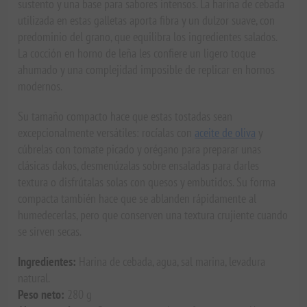
sustento y una base para sabores intensos. La harina de cebada
utilizada en estas galletas aporta fibra y un dulzor suave, con
predominio del grano, que equilibra los ingredientes salados.
La cocción en horno de leña les confiere un ligero toque
ahumado y una complejidad imposible de replicar en hornos
modernos.
Su tamaño compacto hace que estas tostadas sean
excepcionalmente versátiles: rocíalas con
aceite de oliva
y
cúbrelas con tomate picado y orégano para preparar unas
clásicas dakos, desmenúzalas sobre ensaladas para darles
textura o disfrútalas solas con quesos y embutidos. Su forma
compacta también hace que se ablanden rápidamente al
humedecerlas, pero que conserven una textura crujiente cuando
se sirven secas.
Ingredientes:
Harina de cebada, agua, sal marina, levadura
natural.
Peso neto:
280 g