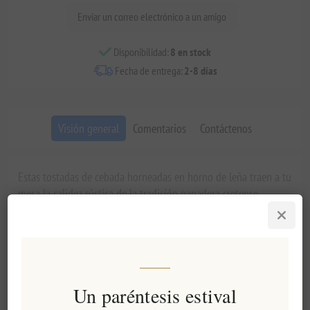
Enviar un correo electrónico a un amigo
Disponibilidad:
8 en stock
Fecha de entrega:
2-8 días
Visión general
Comentarios
Contáctenos
Estas tostadas de cebada horneadas en horno de leña traen a tu
mesa la calidez rústica de la tradición panadera cretense.
Elaboradas en pequeñas cantidades con métodos tradicionales,
cada pieza, del tamaño de un bocado, posee el sutil sabor
ahumado y el carácter a cereal que solo un xylofoúrnos puede
brindar. Perfectas como aperitivos mediterráneos, estas
paximadia ofrecen un auténtico sabor a artesanía.
Un paréntesis estival
Características principales