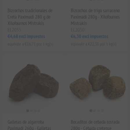
Bizcochos tradicionales de
Bizcochos de trigo sarraceno
Creta Paximadi 280 g de
Paximadi 280g - Xilofournos
Xilofournos Mistrakis
Mistrakis
EL2055
EL2050
€4,68 excl impuestos
€6,30 excl impuestos
equivale a €16,71 por 1 kg(s)
equivale a €22,50 por 1 kg(s)
Galletas de algarroba
Bocaditos de cebada tostada
Paximadi 260g - Galletas
280g - Cebada cretense