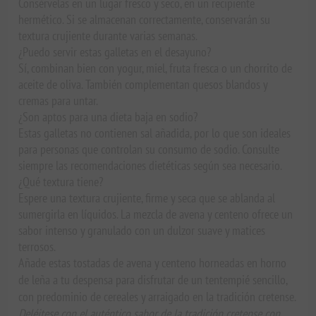
Consérvelas en un lugar fresco y seco, en un recipiente
hermético. Si se almacenan correctamente, conservarán su
textura crujiente durante varias semanas.
¿Puedo servir estas galletas en el desayuno?
Sí, combinan bien con yogur, miel, fruta fresca o un chorrito de
aceite de oliva. También complementan quesos blandos y
cremas para untar.
¿Son aptos para una dieta baja en sodio?
Estas galletas no contienen sal añadida, por lo que son ideales
para personas que controlan su consumo de sodio. Consulte
siempre las recomendaciones dietéticas según sea necesario.
¿Qué textura tiene?
Espere una textura crujiente, firme y seca que se ablanda al
sumergirla en líquidos. La mezcla de avena y centeno ofrece un
sabor intenso y granulado con un dulzor suave y matices
terrosos.
Añade estas tostadas de avena y centeno horneadas en horno
de leña a tu despensa para disfrutar de un tentempié sencillo,
con predominio de cereales y arraigado en la tradición cretense.
Deléitese con el auténtico sabor de la tradición cretense con