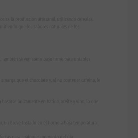
oriza la producción artesanal, utilizando cereales,
rmitiendo que los sabores naturales de los
o. También sirven como base firme para untables
 amarga que el chocolate y, al no contener cafeína, le
 basarse únicamente en harina, aceite y vino, lo que
an, un breve tostado en el horno a baja temperatura
erfectas para cualquier momento del día.