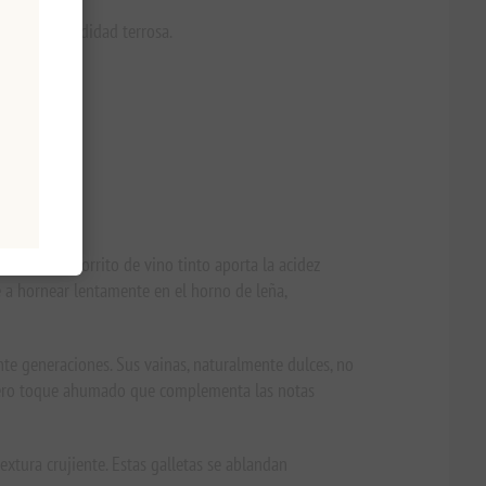
y una profundidad terrosa.
generoso chorrito de vino tinto aporta la acidez
e a hornear lentamente en el horno de leña,
nte generaciones. Sus vainas, naturalmente dulces, no
 ligero toque ahumado que complementa las notas
extura crujiente. Estas galletas se ablandan