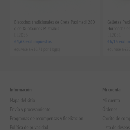
Bizcochos tradicionales de Creta Paximadi 280
Galletas Pax
g de Xilofournos Mistrakis
Horneadas en
EL2055
EL2051
€4,68 excl impuestos
€6,15 excl i
equivale a €16,71 por 1 kg(s)
equivale a €20
Información
Mi cuenta
Mapa del sitio
Mi cuenta
Envío y procesamiento
Órdenes
Programas de recompensas y fidelización
Carrito de com
Política de privacidad
Lista de deseos