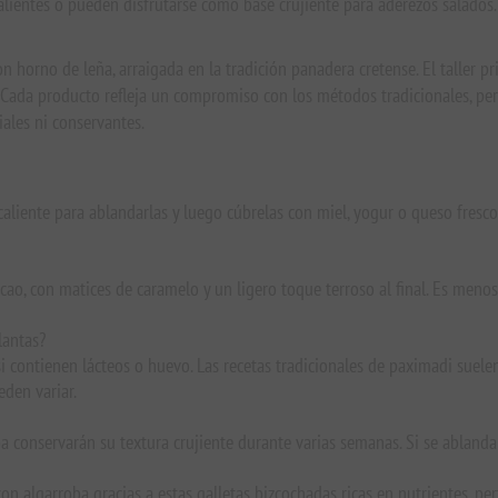
lientes o pueden disfrutarse como base crujiente para aderezos salados.
 horno de leña, arraigada en la tradición panadera cretense. El taller pri
l. Cada producto refleja un compromiso con los métodos tradicionales, pe
iales ni conservantes.
caliente para ablandarlas y luego cúbrelas con miel, yogur o queso fresc
acao, con matices de caramelo y un ligero toque terroso al final. Es menos
lantas?
 contienen lácteos o huevo. Las recetas tradicionales de paximadi suelen
eden variar.
a conservarán su textura crujiente durante varias semanas. Si se abland
con algarroba gracias a estas galletas bizcochadas ricas en nutrientes, p