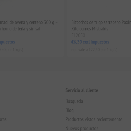
imadi de avena y centeno 300 g –
Bizcochos de trigo sarraceno Paxi
 horno de leña y sin sal
Xilofournos Mistrakis
EL2050
mpuestos
€6,30 excl impuestos
,50 por 1 kg(s)
equivale a €22,50 por 1 kg(s)
Servicio al cliente
Búsqueda
Blog
pras
Productos vistos recientemente
Nuevos productos