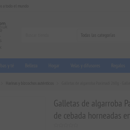
os a todo el mundo
bas y té
Belleza
Hogar
Velas y difusores
Regalos
Harinas y bizcochos auténticos
Galletas de algarroba Paximadi 260g - Gall
Galletas de algarroba P
de cebada horneadas en