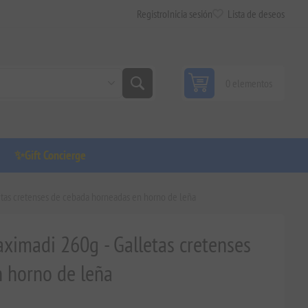
Registro
Inicia sesión
Lista de deseos
0 elementos
✨Gift Concierge
etas cretenses de cebada horneadas en horno de leña
aximadi 260g - Galletas cretenses
 horno de leña