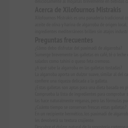
deliciosamente al mojarlas brevemente en bebidas ca
Acerca de Xilofournos Mistrakis
Xilofournos Mistrakis es una panadería tradicional con
aceite de oliva y harina de algarroba de origen loca
ingredientes mediterráneos brillen sin atajos industr
Preguntas frecuentes
¿Cómo debo disfrutar del paximadi de algarroba?
Sumerge brevemente las galletas en café, té o leche 
salados como tahini o queso feta cremoso.
¿A qué sabe la algarroba en las galletas tostadas?
La algarroba aporta un dulzor suave, similar al del c
confiere una riqueza delicada a la galleta.
¿Estas galletas son aptas para una dieta basada en p
Comprueba la lista de ingredientes para comprobar si
las hace naturalmente veganas, pero las fórmulas pu
¿Cuánto tiempo se conservan frescas estas galletas?
En un recipiente hermético, los paximadi de algarrob
les devolverá su textura crujiente.
Descubre el dulzor natural de la repostería cretense 