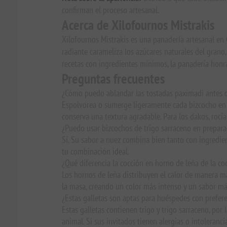
confirman el proceso artesanal.
Acerca de Xilofournos Mistrakis
Xilofournos Mistrakis es una panadería artesanal en 
radiante carameliza los azúcares naturales del grano,
recetas con ingredientes mínimos, la panadería honra
Preguntas frecuentes
¿Cómo puedo ablandar las tostadas paximadi antes d
Espolvorea o sumerge ligeramente cada bizcocho en a
conserva una textura agradable. Para los dakos, rocí
¿Puedo usar bizcochos de trigo sarraceno en prepara
Sí. Su sabor a nuez combina bien tanto con ingredi
tu combinación ideal.
¿Qué diferencia la cocción en horno de leña de la c
Los hornos de leña distribuyen el calor de manera m
la masa, creando un color más intenso y un sabor más
¿Estas galletas son aptas para huéspedes con prefere
Estas galletas contienen trigo y trigo sarraceno, por
animal. Si sus invitados tienen alergias o intoleranci