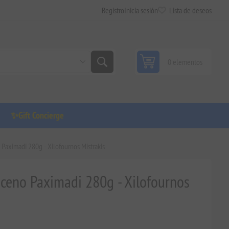
Registro
Inicia sesión
Lista de deseos
0 elementos
✨Gift Concierge
 Paximadi 280g - Xilofournos Mistrakis
aceno Paximadi 280g - Xilofournos