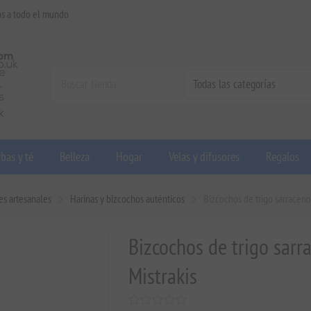
os a todo el mundo
bas y té
Belleza
Hogar
Velas y difusores
Regalos
es artesanales
Harinas y bizcochos auténticos
Bizcochos de trigo sarraceno
Bizcochos de trigo sarr
Mistrakis