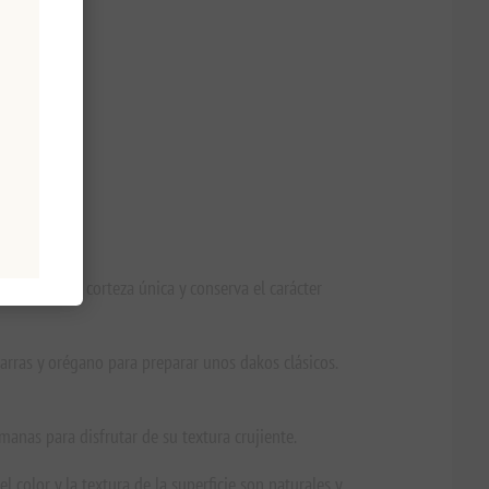
no crea una corteza única y conserva el carácter
arras y orégano para preparar unos dakos clásicos.
anas para disfrutar de su textura crujiente.
color y la textura de la superficie son naturales y