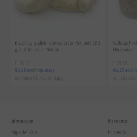
Bizcochos tradicionales de Creta Paximadi 280
Galletas Pax
g de Xilofournos Mistrakis
Horneadas en
EL2055
EL2051
€4,68 excl impuestos
€6,15 excl i
equivale a €16,71 por 1 kg(s)
equivale a €20
Información
Mi cuenta
Mapa del sitio
Mi cuenta