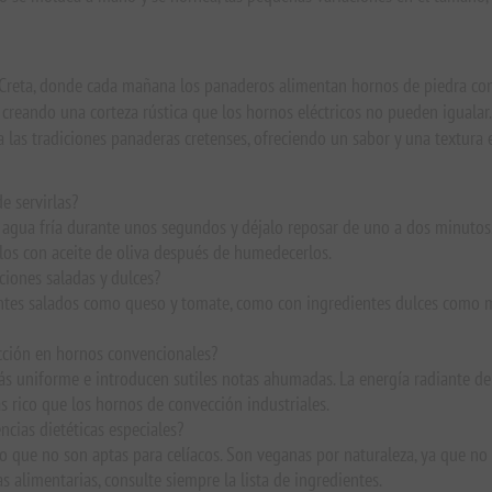
Creta, donde cada mañana los panaderos alimentan hornos de piedra con l
 creando una corteza rústica que los hornos eléctricos no pueden igualar.
 las tradiciones panaderas cretenses, ofreciendo un sabor y una textura 
e servirlas?
gua fría durante unos segundos y déjalo reposar de uno a dos minutos. E
alos con aceite de oliva después de humedecerlos.
ciones saladas y dulces?
entes salados como queso y tomate, como con ingredientes dulces como 
occión en hornos convencionales?
ás uniforme e introducen sutiles notas ahumadas. La energía radiante de
 rico que los hornos de convección industriales.
ncias dietéticas especiales?
 lo que no son aptas para celíacos. Son veganas por naturaleza, ya que no
as alimentarias, consulte siempre la lista de ingredientes.