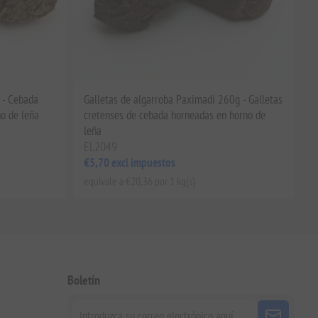
 - Cebada
Galletas de algarroba Paximadi 260g - Galletas
o de leña
cretenses de cebada horneadas en horno de
leña
EL2049
€5,70 excl impuestos
equivale a €20,36 por 1 kg(s)
Boletín