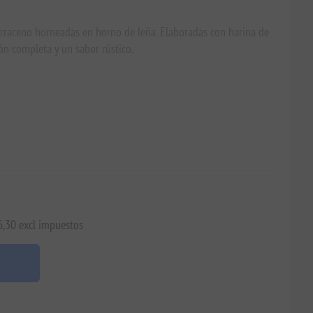
sarraceno horneadas en horno de leña. Elaboradas con harina de
ión completa y un sabor rústico.
6,30 excl impuestos