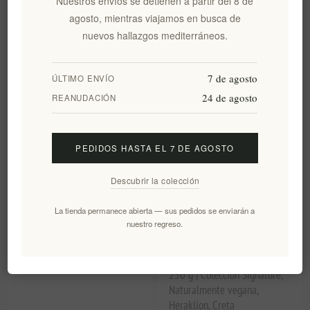
Nuestros envíos se detienen a partir del 8 de
EL2049
EL2050
agosto, mientras viajamos en busca de
€5,70 excl impuestos
€6,30 excl impuestos
nuevos hallazgos mediterráneos.
equivale a €20,36 por 1 kg(s)
equivale a €22,50 por 1 kg(s)
7 de agosto
ÚLTIMO ENVÍO
24 de agosto
REANUDACIÓN
PEDIDOS HASTA EL 7 DE AGOSTO
Descubrir la colección
La tienda permanece abierta — sus pedidos se enviarán a
nuestro regreso.
Bizcochos tradicionales de
Maggiri Striftaria con hinojo y
Creta Paximadi 280 g de
aceite de oliva - Pasta
Xilofournos Mistrakis
tradicional cretense trenzada,
250 g | Colección Signature,
Naturalmente vegana,
Heraklion, Creta