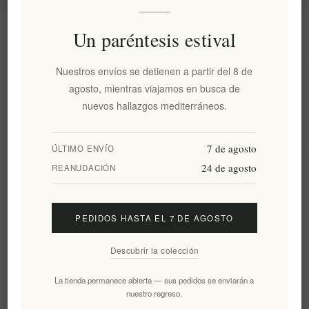
Información
Un paréntesis estival
Nuestros envíos se detienen a partir del 8 de
Mi cuenta
agosto, mientras viajamos en busca de
nuevos hallazgos mediterráneos.
Servicio al cliente
7 de agosto
ÚLTIMO ENVÍO
24 de agosto
Boletín
REANUDACIÓN
PEDIDOS HASTA EL 7 DE AGOSTO
Suscribirse
Desuscribirse
Descubrir la colección
Siguenos
La tienda permanece abierta — sus pedidos se enviarán a
nuestro regreso.