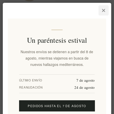
Crema glaseada balsámica
bio con naranja 200ml
EL804
€5,00 excl impuestos
equivale a €25,00 por 1 lt
Un paréntesis estival
Nuestros envíos se detienen a partir del 8 de
Categorías
agosto, mientras viajamos en busca de
nuevos hallazgos mediterráneos.
Etiquetas populares
7 de agosto
ÚLTIMO ENVÍO
24 de agosto
REANUDACIÓN
Información
PEDIDOS HASTA EL 7 DE AGOSTO
Mi cuenta