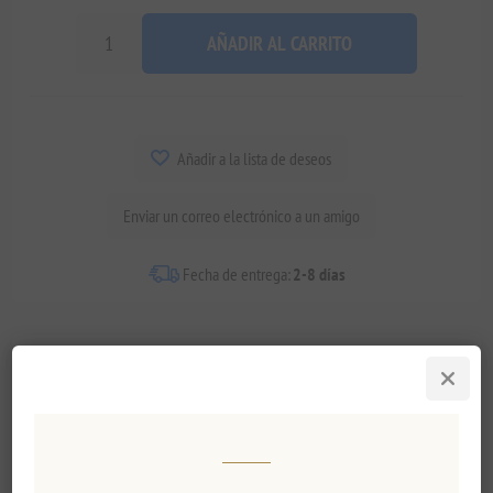
AÑADIR AL CARRITO
Añadir a la lista de deseos
Enviar un correo electrónico a un amigo
Fecha de entrega:
2-8 días
Visión general
Comentarios
Contáctenos
¿Estás listo para embarcarte en un viaje culinario a los
encantadores paisajes de Grecia? ¡No busque más! Nuestra