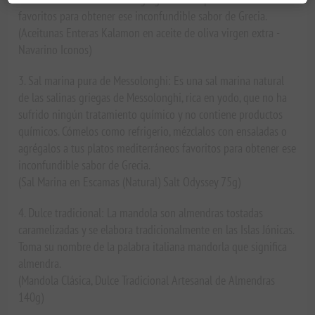
favoritos para obtener ese inconfundible sabor de Grecia.
(Aceitunas Enteras Kalamon en aceite de oliva virgen extra -
Navarino Iconos)
3. Sal marina pura de Messolonghi: Es una sal marina natural
de las salinas griegas de Messolonghi, rica en yodo, que no ha
sufrido ningún tratamiento químico y no contiene productos
químicos. Cómelos como refrigerio, mézclalos con ensaladas o
agrégalos a tus platos mediterráneos favoritos para obtener ese
inconfundible sabor de Grecia.
(Sal Marina en Escamas (Natural) Salt Odyssey 75g)
4. Dulce tradicional: La mandola son almendras tostadas
caramelizadas y se elabora tradicionalmente en las Islas Jónicas.
Toma su nombre de la palabra italiana mandorla que significa
almendra.
(Mandola Clásica, Dulce Tradicional Artesanal de Almendras
140g)