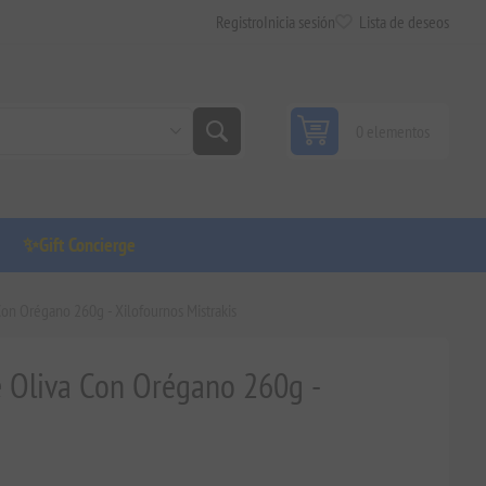
Registro
Inicia sesión
Lista de deseos
0 elementos
✨Gift Concierge
Con Orégano 260g - Xilofournos Mistrakis
e Oliva Con Orégano 260g -