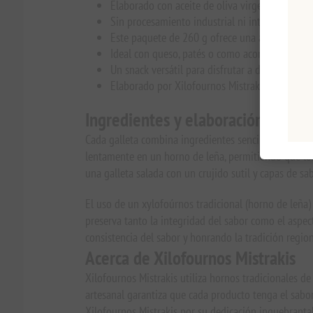
Elaborado con aceite de oliva virgen extra, vino
Sin procesamiento industrial ni intervenciones
Este paquete de 260 g ofrece una auténtica mue
Ideal con queso, patés o como acompañamient
Un snack versátil para disfrutar a diario o para
Elaborado por Xilofournos Mistrakis utilizando
Ingredientes y elaboración
Cada galleta combina ingredientes sencillos y de cali
lentamente en un horno de leña, permitiendo que los
una galleta salada con un crujido sutil y capas de s
El uso de un xylofoúrnos tradicional (horno de leña)
preserva tanto la integridad del sabor como el aspect
consistencia del sabor y honrando la tradición region
Acerca de Xilofournos Mistrakis
Xilofournos Mistrakis utiliza hornos tradicionales 
artesanal garantiza que cada producto tenga el sabo
Xilofournos Mistrakis por su dedicación inquebrantable