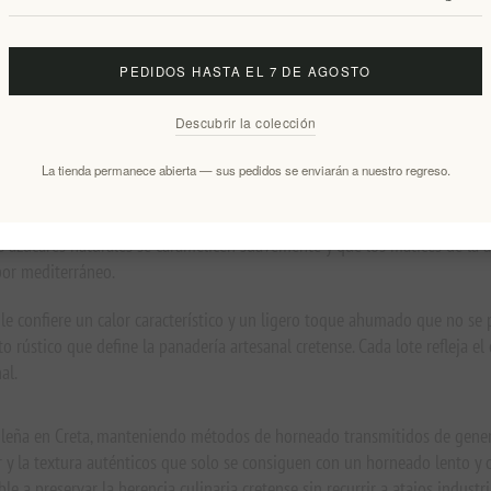
, trozos de aceituna y orégano silvestre.
 de envasado comercial.
stra de la herencia culinaria cretense.
PEDIDOS HASTA EL 7 DE AGOSTO
o salado para comidas mediterráneas.
 agasajar a los invitados.
Descubrir la colección
 métodos tradicionales.
La tienda permanece abierta — sus pedidos se enviarán a nuestro regreso.
dad: aceite de oliva virgen extra, vino, aceitunas picadas y orégano silv
 azúcares naturales se caramelicen suavemente y que los matices de la ac
abor mediterráneo.
 le confiere un calor característico y un ligero toque ahumado que no s
o rústico que define la panadería artesanal cretense. Cada lote refleja el
al.
de leña en Creta, manteniendo métodos de horneado transmitidos de gene
r y la textura auténticos que solo se consiguen con un horneado lento y 
 a preservar la herencia culinaria cretense sin recurrir a atajos industri