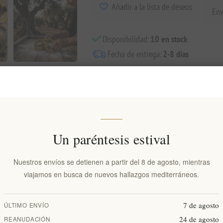
Añadir a la lista de deseos
Env
Disponibilidad:
10 en stock
Fecha de entrega:
2-8 días
Visión general
Comentarios
Contáctenos
Un paréntesis estival
 se hornean en horno de leña utilizando técnicas ancestrales que conserv
Nuestros envíos se detienen a partir del 8 de agosto, mientras
a, vino, aceitunas picadas y orégano silvestre, capturando la esencia del 
viajamos en busca de nuevos hallazgos mediterráneos.
honra las tradiciones de la repostería artesanal.
aceitunas?
7 de agosto
ÚLTIMO ENVÍO
un sabor y textura auténticos.
24 de agosto
REANUDACIÓN