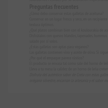
Preguntas frecuentes
¿Cómo debo conservar estas galletas de aceituna?
Conservar en un lugar fresco y seco, en un recipient
textura óptimos.
¿Qué platos combinan bien con el koulourakia de ac
Disfrútalos con quesos blandos, tapenades, hummus
salado por sí solos.
¿Estas galletas son aptas para veganos?
Las galletas contienen vino y aceite de oliva. Si sig
¿Por qué el empaque parece rústico?
El producto se envasa tal como sale del horno de leña
Lleva a tu mesa la calidez de un horno de leña crete
Disfruta del auténtico sabor de Creta con estas galle
orégano silvestre, encarnan la artesanía y el sabor m