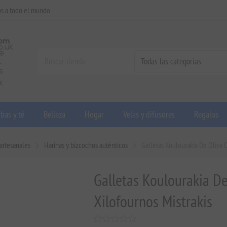
os a todo el mundo
bas y té
Belleza
Hogar
Velas y difusores
Regalos
 artesanales
Harinas y bizcochos auténticos
Galletas Koulourakia De Oliva 
Galletas Koulourakia D
Xilofournos Mistrakis