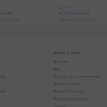
EL2050
mpuestos
€6,30 excl impuestos
,71 por 1 kg(s)
equivale a €22,50 por 1 kg(s)
Servicio al cliente
Búsqueda
Blog
pras
Productos vistos recientemente
Nuevos productos
entes
Regalos De Empresa
Marca y personalización
embalaje