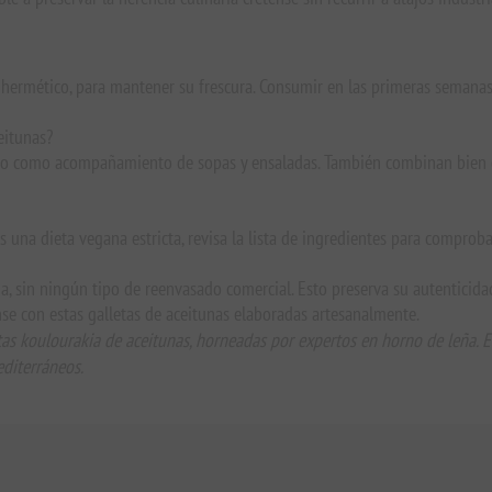
e hermético, para mantener su frescura. Consumir en las primeras semanas 
eitunas?
 o como acompañamiento de sopas y ensaladas. También combinan bien c
ues una dieta vegana estricta, revisa la lista de ingredientes para compro
, sin ningún tipo de reenvasado comercial. Esto preserva su autenticidad
nse con estas galletas de aceitunas elaboradas artesanalmente.
tas koulourakia de aceitunas, horneadas por expertos en horno de leña. El
editerráneos.