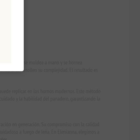
estre. La masa se moldea a mano y se hornea
eituna desarrollen su complejidad. El resultado es
e puede replicar en los hornos modernos. Este método
 cuidado y la habilidad del panadero, garantizando la
ración en generación. Su compromiso con la calidad
cuidadoso a fuego de leña. En Elenianna, elegimos a
ales.