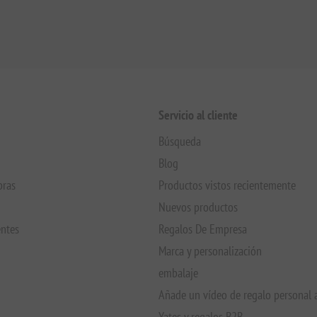
Servicio al cliente
Búsqueda
Blog
pras
Productos vistos recientemente
Nuevos productos
entes
Regalos De Empresa
Marca y personalización
embalaje
Añade un vídeo de regalo personal 
Yates y regalos B2B