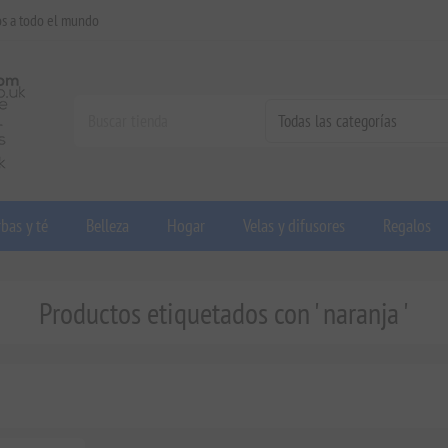
os a todo el mundo
bas y té
Belleza
Hogar
Velas y difusores
Regalos
Productos etiquetados con ' naranja '