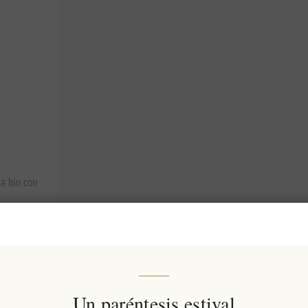
a bio con
Un paréntesis estival