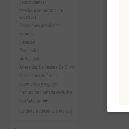
Seleccionados)
Mezclas (compuestas por
expertos)
Selecciones premiadas
Bebidas
Bienestar
[Premiado]
🎄Navidad
Artesanías De Madera De Olivo
Colecciones de firmas
Experiencia y regalos
Producción limitada exclusiva
San Valentín ❤️
[La dieta tradicional cretense]