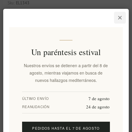
Sku:
EL1343
*
Select Greek Extra Virgin Olive Oil
*
Select Greek Honey
Un paréntesis estival
*
Select Greek Spirit
Nuestros envíos se detienen a partir del 8 de
agosto, mientras viajamos en busca de
nuevos hallazgos mediterráneos.
*
Personalize your gift with text or image
Mínimo 5 y máximo 25 caracteres
7 de agosto
ÚLTIMO ENVÍO
24 de agosto
REANUDACIÓN
PEDIDOS HASTA EL 7 DE AGOSTO