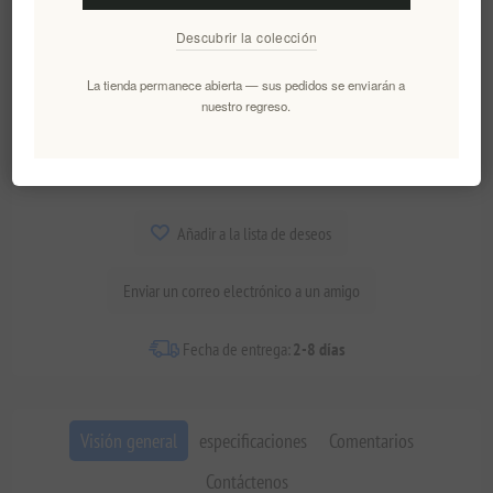
Descubrir la colección
€32,06 excl impuestos
La tienda permanece abierta — sus pedidos se enviarán a
nuestro regreso.
AÑADIR AL CARRITO
Añadir a la lista de deseos
Enviar un correo electrónico a un amigo
Fecha de entrega:
2-8 días
Visión general
especificaciones
Comentarios
Contáctenos