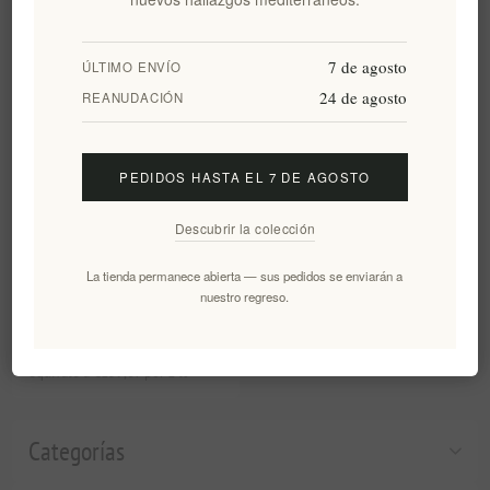
7 de agosto
ÚLTIMO ENVÍO
24 de agosto
REANUDACIÓN
Aceite de oliva silvestre
ELL1A – Agrielia de alto
PEDIDOS HASTA EL 7 DE AGOSTO
contenido fenólico y cosecha
temprana | Lata de 3 l –
Descubrir la colección
AOVE griego premium, mezcla
excepcional rica en
La tienda permanece abierta — sus pedidos se enviarán a
antioxidantes
nuestro regreso.
EL1974
€479,00 excl impuestos
equivale a €159,67 por 1 lt
Categorías