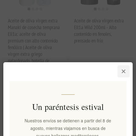
Aceite de oliva virgen extra
Aceite de oliva virgen extra
Manaki de cosecha temprana
Ell1a Wild 200ml - Alto
Ell1a: aceite de oliva
contenido en fenoles,
premium con alto contenido
prensado en frío
fenólico | Aceite de oliva
virgen extra griego
galardonado, botella de
regalo de 200 ml con tapón
de mármol de lujo
EL1309
EL1306
€29,90 excl impuestos
€79,90 excl impuestos
equivale a €149,50 por 1 lt
equivale a €399,50 por 1 lt
Un paréntesis estival
Nuestros envíos se detienen a partir del 8 de
agosto, mientras viajamos en busca de
nuevos hallazgos mediterráneos.