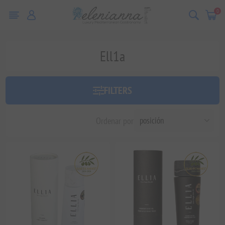
0
Ell1a
FILTERS
Ordenar por