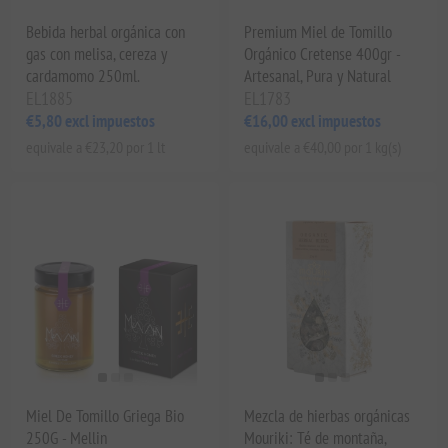
Bebida herbal orgánica con
Premium Miel de Tomillo
gas con melisa, cereza y
Orgánico Cretense 400gr -
cardamomo 250ml.
Artesanal, Pura y Natural
EL1885
EL1783
€5,80 excl impuestos
€16,00 excl impuestos
equivale a €23,20 por 1 lt
equivale a €40,00 por 1 kg(s)
Miel De Tomillo Griega Bio
Mezcla de hierbas orgánicas
250G - Mellin
Mouriki: Té de montaña,