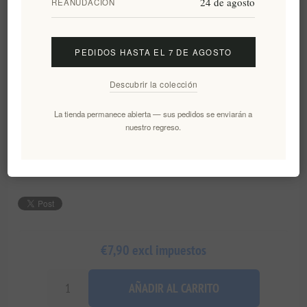
24 de agosto
REANUDACIÓN
*
Select Message Card
PEDIDOS HASTA EL 7 DE AGOSTO
Mejore su regalo con nuestra Tarjeta Regalo con Mensaje Personalizado:
la forma perfecta de añadir una nota emotiva a cualquier obsequio. Ya sea
Descubrir la colección
para cumpleaños, celebraciones especiales o simplemente para expresar
agradecimiento, personalice su mensaje y convierta cada regalo en un
La tienda permanece abierta — sus pedidos se enviarán a
recuerdo verdaderamente inolvidable.
nuestro regreso.
€7,90 excl impuestos
AÑADIR AL CARRITO