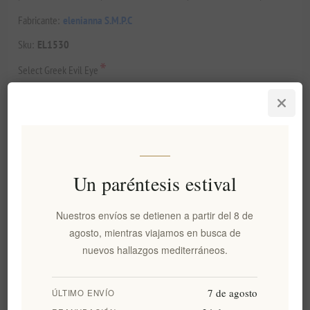
Fabricante:
elenianna S.M.P.C
Sku:
EL1530
*
Select Greek Evil Eye
*
Select Greek Extra Virgin Olive Oil
*
Un paréntesis estival
Seleccionar Aceitunas
Nuestros envíos se detienen a partir del 8 de
*
agosto, mientras viajamos en busca de
Select Salt
nuevos hallazgos mediterráneos.
*
7 de agosto
Seleccionar hierbas
ÚLTIMO ENVÍO