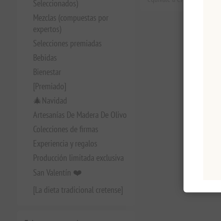
Seleccionados)
Mezclas (compuestas por
expertos)
Selecciones premiadas
Bebidas
Bienestar
[Premiado]
🎄Navidad
Artesanías De Madera De Olivo
Colecciones de firmas
Experiencia y regalos
Producción limitada exclusiva
San Valentín ❤️
[La dieta tradicional cretense]