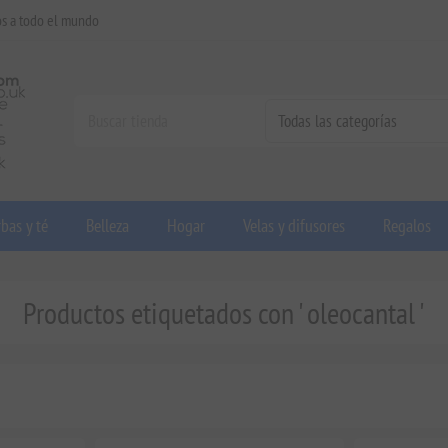
os a todo el mundo
bas y té
Belleza
Hogar
Velas y difusores
Regalos
Productos etiquetados con ' oleocantal '