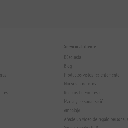
Servicio al cliente
Búsqueda
Blog
pras
Productos vistos recientemente
Nuevos productos
entes
Regalos De Empresa
Marca y personalización
embalaje
Añade un vídeo de regalo personal 
Yates y regalos B2B