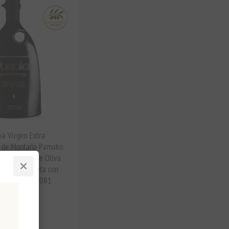
va Virgen Extra
l de Montaña Pamako
ml | Aceite de Oliva
Griego de Creta con
o fenólico y 2081
ifenoles
impuestos
,40 por 1 lt