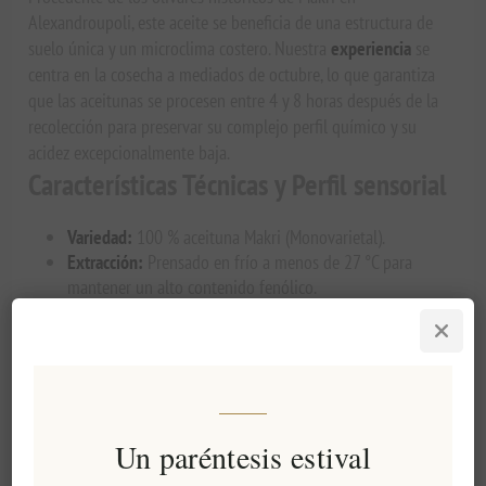
Alexandroupoli, este aceite se beneficia de una estructura de
suelo única y un microclima costero. Nuestra
experiencia
se
centra en la cosecha a mediados de octubre, lo que garantiza
que las aceitunas se procesen entre 4 y 8 horas después de la
recolección para preservar su complejo perfil químico y su
acidez excepcionalmente baja.
Características Técnicas y Perfil sensorial
Variedad:
100 % aceituna Makri (Monovarietal).
Extracción:
Prensado en frío a menos de 27 °C para
mantener un alto contenido fenólico.
Aroma:
Notas intensas de plátano verde, alcachofa y
hierba recién cortada.
Sabor:
Un equilibrio armonioso de amargor moderado y
final picante.
Uso y estilo de vida: El toque final
Un paréntesis estival
gourmet