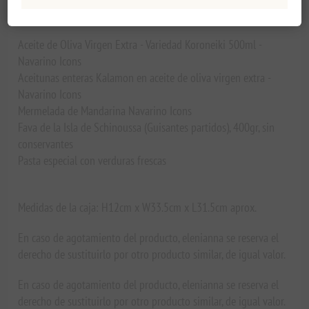
Aceite de Oliva Virgen Extra - Variedad Koroneiki 500ml -
Navarino Icons
Aceitunas enteras Kalamon en aceite de oliva virgen extra -
Navarino Icons
Mermelada de Mandarina Navarino Icons
Fava de la Isla de Schinoussa (Guisantes partidos), 400gr, sin
conservantes
Pasta especial con verduras frescas
Medidas de la caja: H12cm x W33.5cm x L31.5cm aprox.
En caso de agotamiento del producto, elenianna se reserva el
derecho de sustituirlo por otro producto similar, de igual valor.
En caso de agotamiento del producto, elenianna se reserva el
derecho de sustituirlo por otro producto similar, de igual valor.