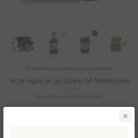
Lo sentimos-este producto ya no está disponible
Set de regalo de lujo Sabores del Mediterráneo
Sea el primero en revisar este producto
Una caja de cartón de lujo repleta de sabores de Grecia que sin duda
llevarán sus comidas al siguiente nivel.
Fabricante:
elenianna S.M.P.C