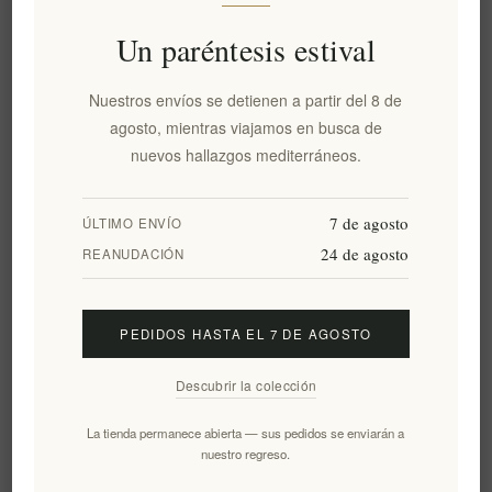
Sku:
EL1470
Un paréntesis estival
Nuestros envíos se detienen a partir del 8 de
agosto, mientras viajamos en busca de
Convocatoria de precios
nuevos hallazgos mediterráneos.
AÑADIR AL CARRITO
7 de agosto
ÚLTIMO ENVÍO
24 de agosto
REANUDACIÓN
Añadir a la lista de deseos
PEDIDOS HASTA EL 7 DE AGOSTO
Enviar un correo electrónico a un amigo
Descubrir la colección
La tienda permanece abierta — sus pedidos se enviarán a
nuestro regreso.
Visión general
Comentarios
Contáctenos