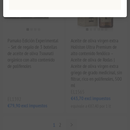
Pamako Edición Experimental
Aceite de oliva virgen extra
– Set de regalo de 3 botellas
Holiston Ultra Premium de
de aceite de oliva Tsounati
alto contenido fenólico –
orgánico con alto contenido
Aceite de oliva de Rodas |
de polifenoles
Aceite de oliva virgen extra
griego de grado medicinal, sin
filtrar, rico en polifenoles, 500
ml
EL1565
€43,70 excl impuestos
EL1392
€79,90 excl impuestos
equivale a €87,40 por 1 lt
1
2