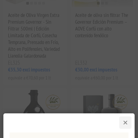
Aceite de Oliva Virgen Extra
Aceite de oliva sin filtrar The
Premium Governor - Sin
Governor Edición Premium –
Filtrar 500ml | Edición
AOVE Corfú con alto
Limitada de Corfú, Cosecha
contenido fenólico
Temprana, Prensado en Frío,
Alto en Polifenoles, Variedad
Lianolia Galardonada
EL325
EL332
€35,30 excl impuestos
€30,00 excl impuestos
equivale a €70,60 por 1 lt
equivale a €60,00 por 1 lt