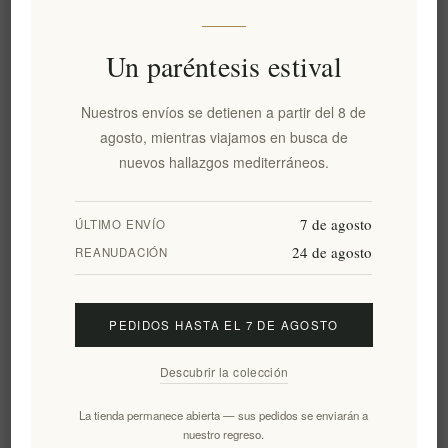
Un paréntesis estival
Aceite de Oliva Virgen Extra
Aceite de oliva virgen extra
Monovarietal de Montaña
orgánico griego Olithea
Nuestros envíos se detienen a partir del 8 de
Pamako Tsounati 500 ml |
Premium con alto contenido
agosto, mientras viajamos en busca de
Aceite de Oliva Virgen Extra
en polifenoles – 500 ml Corfu
Griego de Creta con alto
Lianolia | Aceite de oliva
nuevos hallazgos mediterráneos.
contenido fenólico y 2081
virgen extra orgánico griego
mg/kg de polifenoles
galardonado, extraído en frío,
7 de agosto
con certificación de
ÚLTIMO ENVÍO
propiedades saludables
24 de agosto
REANUDACIÓN
EL621
EL1285
€24,70 excl impuestos
€42,00 excl impuestos
equivale a €49,40 por 1 lt
equivale a €84,00 por 1 lt
PEDIDOS HASTA EL 7 DE AGOSTO
Descubrir la colección
La tienda permanece abierta — sus pedidos se enviarán a
nuestro regreso.